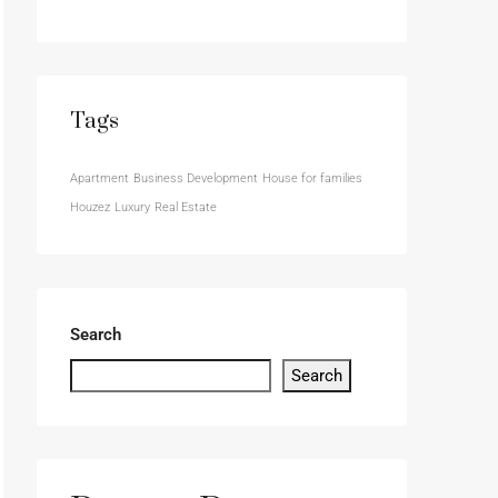
Tags
Apartment
Business Development
House for families
Houzez
Luxury
Real Estate
Search
Search