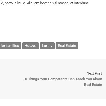
d, porta in ligula. Aliquam laoreet nisl massa, at interdum
for families
Houzez
Luxury
Real Estate
Next Post
10 Things Your Competitors Can Teach You About
Real Estate