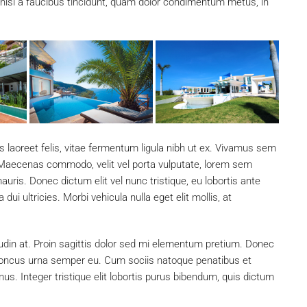
, nisi a faucibus tincidunt, quam dolor condimentum metus, in
s laoreet felis, vitae fermentum ligula nibh ut ex. Vivamus sem
. Maecenas commodo, velit vel porta vulputate, lorem sem
uris. Donec dictum elit vel nunc tristique, eu lobortis ante
dui ultricies. Morbi vehicula nulla eget elit mollis, at
tudin at. Proin sagittis dolor sed mi elementum pretium. Donec
rhoncus urna semper eu. Cum sociis natoque penatibus et
us. Integer tristique elit lobortis purus bibendum, quis dictum