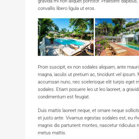
gravida mi non aliquet porttitor. Praesent dapibus
convallis libero ligula ut eros.
Proin suscipit, ex non sodales aliquam, ante mauri
magna, iaculis ut pretium ac, tincidunt vel ipsum
accumsan nunc, nec scelerisque elit turpis eget ma
sodales. Etiam posuere leo ut leo laoreet, a gravida 
condimentum est feugiat.
Duis mattis laoreet neque, et ornare neque sollici
et justo ante. Vivamus egestas sodales est, eu 
magnis dis parturient montes, nascetur ridiculus m
metus mattis.