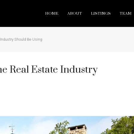
HOME
ABOUT
LISTINGS
TEAM
 Industry Should Be Using
e Real Estate Industry