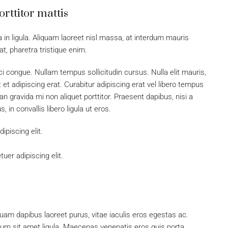
orttitor mattis
 in ligula. Aliquam laoreet nisl massa, at interdum mauris
 at, pharetra tristique enim.
rci congue. Nullam tempus sollicitudin cursus. Nulla elit mauris,
 et adipiscing erat. Curabitur adipiscing erat vel libero tempus
gravida mi non aliquet porttitor. Praesent dapibus, nisi a
in convallis libero ligula ut eros.
piscing elit.
uer adipiscing elit.
uam dapibus laoreet purus, vitae iaculis eros egestas ac.
tum sit amet ligula. Maecenas venenatis eros quis porta