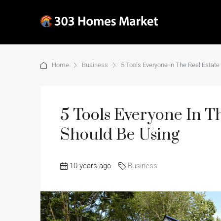
Home
Business
5 Tools Everyone In The Real Estate
5 Tools Everyone In Th
Should Be Using
10 years ago
Business