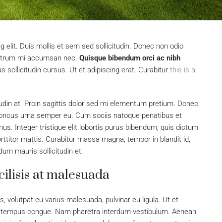
 elit. Duis mollis et sem sed sollicitudin. Donec non odio
s rutrum mi accumsan nec.
Quisque bibendum orci ac nibh
sollicitudin cursus. Ut et adipiscing erat. Curabitur
this is a
tudin at. Proin sagittis dolor sed mi elementum pretium. Donec
rhoncus urna semper eu. Cum sociis natoque penatibus et
us. Integer tristique elit lobortis purus bibendum, quis dictum
ttitor mattis. Curabitur massa magna, tempor in blandit id,
rdum mauris sollicitudin et.
acilisis at malesuada
s, volutpat eu varius malesuada, pulvinar eu ligula. Ut et
bero tempus congue. Nam pharetra interdum vestibulum. Aenean