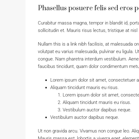
Phasellus posuere felis sed eros p
Curabitur massa magna, tempor in blandit id, porta
sollicitudin et. Mauris risus lectus, tristique at nisl
Nullam this is a link nibh facilisis, at malesuada o
volutpat eu varius malesuada, pulvinar eu ligula. Ut
congue. Nam pharetra interdum vestibulum. Aenean 
faucibus tincidunt, quam dolor condimentum metus, 
Lorem ipsum dolor sit amet, consectetuer adi
Aliquam tincidunt mauris eu risus.
Lorem ipsum dolor sit amet, consectet
Aliquam tincidunt mauris eu risus.
Vestibulum auctor dapibus neque.
Vestibulum auctor dapibus neque.
Ut non gravida arcu. Vivamus non congue leo. Aliq
Mauris massa est, lobortis a viverra eget, elemen